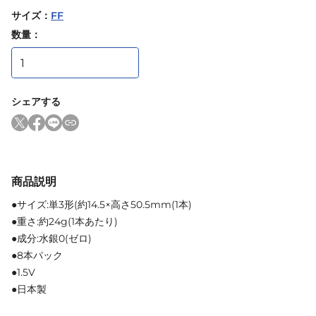
サイズ
：
FF
数量：
シェアする
商品説明
●サイズ:単3形(約14.5×高さ50.5mm(1本)
●重さ:約24g(1本あたり)
●成分:水銀0(ゼロ)
●8本パック
●1.5V
●日本製