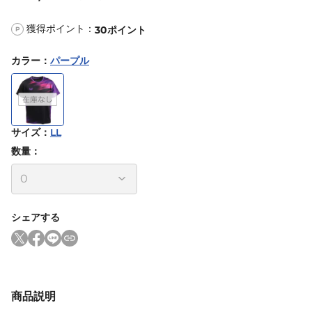
獲得ポイント：
30
ポイント
P
カラー
：
パープル
サイズ
：
LL
数量：
シェアする
商品説明