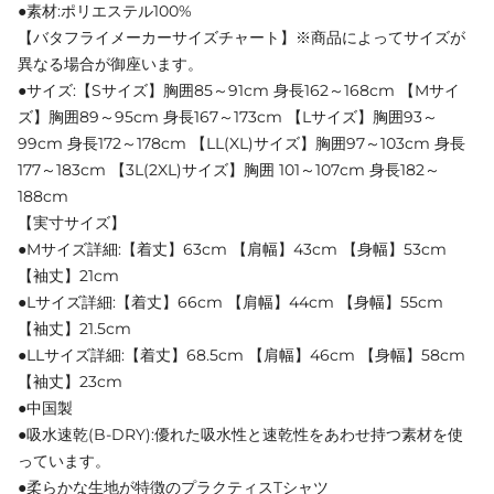
●素材:ポリエステル100%
【バタフライメーカーサイズチャート】※商品によってサイズが
異なる場合が御座います。
●サイズ:【Sサイズ】胸囲85～91cm 身長162～168cm 【Mサイ
ズ】胸囲89～95cm 身長167～173cm 【Lサイズ】胸囲93～
99cm 身長172～178cm 【LL(XL)サイズ】胸囲97～103cm 身長
177～183cm 【3L(2XL)サイズ】胸囲 101～107cm 身長182～
188cm
【実寸サイズ】
●Mサイズ詳細:【着丈】63cm 【肩幅】43cm 【身幅】53cm
【袖丈】21cm
●Lサイズ詳細:【着丈】66cm 【肩幅】44cm 【身幅】55cm
【袖丈】21.5cm
●LLサイズ詳細:【着丈】68.5cm 【肩幅】46cm 【身幅】58cm
【袖丈】23cm
●中国製
●吸水速乾(B-DRY):優れた吸水性と速乾性をあわせ持つ素材を使
っています。
●柔らかな生地が特徴のプラクティスTシャツ