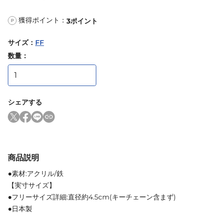
獲得ポイント：
3
ポイント
P
サイズ
：
FF
数量：
シェアする
商品説明
●素材:アクリル/鉄
【実寸サイズ】
●フリーサイズ詳細:直径約4.5cm(キーチェーン含まず)
●日本製