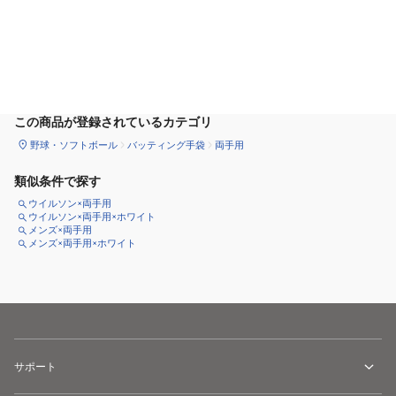
カートに追加
この商品が登録されているカテゴリ
野球・ソフトボール
バッティング手袋
両手用
類似条件で探す
ウイルソン×両手用
ウイルソン×両手用×ホワイト
メンズ×両手用
メンズ×両手用×ホワイト
サポート