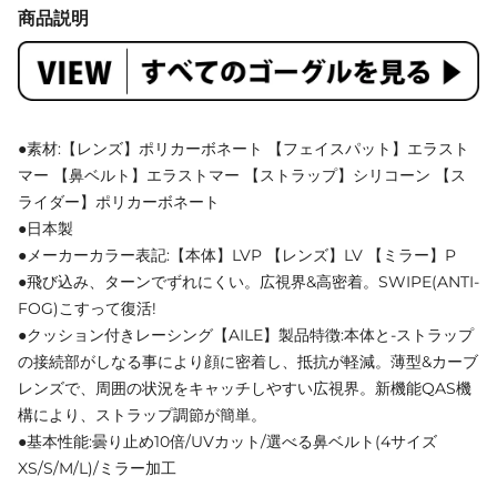
商品説明
●素材:【レンズ】ポリカーボネート 【フェイスパット】エラスト
マー 【鼻ベルト】エラストマー 【ストラップ】シリコーン 【ス
ライダー】ポリカーボネート
●日本製
●メーカーカラー表記:【本体】LVP 【レンズ】LV 【ミラー】P
●飛び込み、ターンでずれにくい。広視界&高密着。SWIPE(ANTI-
FOG)こすって復活!
●クッション付きレーシング【AILE】製品特徴:本体と‐ストラップ
の接続部がしなる事により顔に密着し、抵抗が軽減。薄型&カーブ
レンズで、周囲の状況をキャッチしやすい広視界。新機能QAS機
構により、ストラップ調節が簡単。
●基本性能:曇り止め10倍/UVカット/選べる鼻ベルト(4サイズ
XS/S/M/L)/ミラー加工