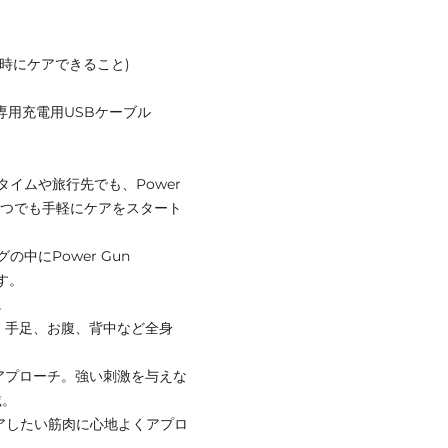
即時にケアできること)
/専用充電用USBケーブル
イムや旅行先でも、Power
でいつでも手軽にケアをスタート
中にPower Gun
す。
。
、手足、お腹、背中など全身
アプローチ。強い刺激を与えな
載。
ケアしたい筋肉に心地よくアプロ