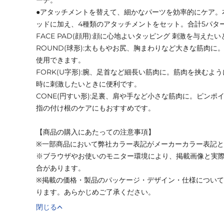
●アタッチメントを替えて、細かなパーツを効率的にケア。
ッドに加え、4種類のアタッチメントをセット。合計5パタ
FACE PAD(顔用):顔に心地よいタッピング 刺激を与え
ROUND(球形):太ももやお尻、胸まわりなど大きな筋肉
使用できます。
FORK(U字形):腕、足首など細長い筋肉に。筋肉を挟むよ
時に刺激したいときに便利です。
CONE(円すい形):足裏、肩や手など小さな筋肉に。ピン
指の付け根のケアにもおすすめです。
【商品の購入にあたっての注意事項】
※一部商品において弊社カラー表記がメーカーカラー表記
※ブラウザやお使いのモニター環境により、掲載画像と実
合があります。
※掲載の価格・製品のパッケージ・デザイン・仕様につい
ります。あらかじめご了承ください。
閉じる