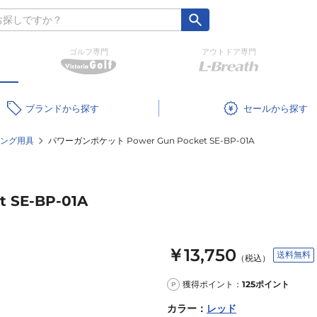
ゴルフ専門
アウトドア専門
ブランド
セール
ング用具
パワーガンポケット Power Gun Pocket SE-BP-01A
SE-BP-01A
￥13,750
送料無料
（税込）
獲得ポイント：
125
ポイント
P
カラー
：
レッド