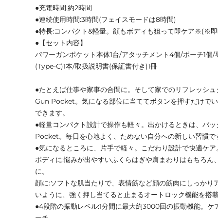
●充電時間:約2時間
●連続使用時間:3時間(フェイスモードは8時間)
●特長:コンパクト&軽量。顔もボディも狙って即ケア※(※
●【セット内容】
パワーガンポケット本体1台/アタッチメント4個/ポーチ1個
(Type-C)1本/取扱説明書(保証書付き)1冊
●たとえば仕事や家事の合間に。そして家でのリフレッシュタ
Gun Pocket。気になる部位に当ててボタンを押すだけ
できます。
●軽量コンパクト設計で操作も軽々。出かけるときは、バッグの
Pocket。毎日を心地よく、ためない自分への新しい習慣で
●気になるところに、片手で軽々。こだわり設計で快適ケア
ボディに:悩みが出やすいふくらはぎや肩まわりはもちろん
に。
顔に:ソフトな肌当たりで、表情筋など顔の筋肉にしっかり
いように、強く押し当てると止まるオートロック機能を搭
●4段階の振動レベル:1分間に最大約3000回の振動機能。
ーチ。