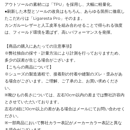
アウトソールの素材には「TPU」を採用し、大幅に軽量化。
●刷新した木型とソールの改良はもちろん、あらゆる箇所に徹底し
たこだわりは「Ligaresta Pro」そのまま。
カンガルーレザーと人工皮革を組み合わせることで得られる強度
は、フィールド環境を選ばず、高いパフォーマンスを発揮。
【商品の購入にあたっての注意事項】
※弊社独自の採寸・計量方法により計測を行っておりますため、
多少の誤差が生じる場合がございます。
【こちらの商品について】
※シューズの製造過程で、接着剤の付着や縫製のズレ・歪みがあ
る場合がございます。ご理解、ご了承の上、お買い求めくださ
い。
※靴ひもの長さについては、左右10cm以内の差までは弊社許容内
とさせていただいております。
左右の紐に10cm以上の差がある場合はメールにてお問い合わせく
ださい。
※一部商品において弊社カラー表記がメーカーカラー表記と異な
る場合がございます。