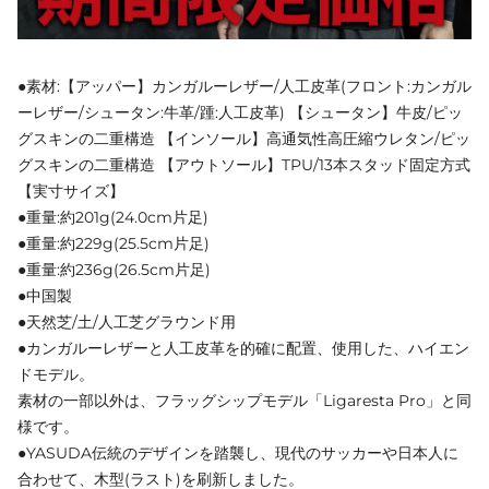
●素材:【アッパー】カンガルーレザー/人工皮革(フロント:カンガル
ーレザー/シュータン:牛革/踵:人工皮革) 【シュータン】牛皮/ピッ
グスキンの二重構造 【インソール】高通気性高圧縮ウレタン/ピッ
グスキンの二重構造 【アウトソール】TPU/13本スタッド固定方式
【実寸サイズ】
●重量:約201g(24.0cm片足)
●重量:約229g(25.5cm片足)
●重量:約236g(26.5cm片足)
●中国製
●天然芝/土/人工芝グラウンド用
●カンガルーレザーと人工皮革を的確に配置、使用した、ハイエン
ドモデル。
素材の一部以外は、フラッグシップモデル「Ligaresta Pro」と同
様です。
●YASUDA伝統のデザインを踏襲し、現代のサッカーや日本人に
合わせて、木型(ラスト)を刷新しました。