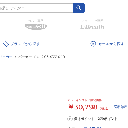
ゴルフ専門
アウトドア専門
ブランド
セール
パーカー
パーカー メンズ C3-S122 040
オンラインストア限定価格
￥30,798
送料無料
（税込）
獲得ポイント：
279
ポイント
P