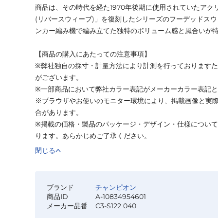
商品は、その時代を経た1970年後期に使用されていたアクリル
(リバースウィーブ)」を復刻したシリーズのフーデッドス
ンカー編み機で編み立てた独特のボリューム感と風合いが
【商品の購入にあたっての注意事項】
※弊社独自の採寸・計量方法により計測を行っております
がございます。
※一部商品において弊社カラー表記がメーカーカラー表記
※ブラウザやお使いのモニター環境により、掲載画像と実
合があります。
※掲載の価格・製品のパッケージ・デザイン・仕様につい
ります。あらかじめご了承ください。
閉じる
ブランド
チャンピオン
商品ID
A-10834954601
メーカー品番
C3-S122 040