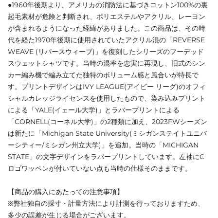
●1960年後期より、アメリカの消防法に基づきコットン100%の裏
起毛素材が危険と判断され、ポリエステルやアクリル、レーヨン
が含まれるようになった経緯がありました。この商品は、その時
代を経た1970年後期に使用されていたアクリル混の「REVERSE
WEAVE (リバースウィーブ)」を復刻したシリーズのフーデッド
スウェットシャツです。当時の混率を忠実に再現し、旧式のシン
カー編み機で編み立てた独特のボリューム感と風合いが特長で
す。プリントデザインはIVY LEAGUE(アイビー リーグ)のオフィ
シャルカレッジライセンスを使用したもので、染み込みプリント
による「YALE(イェール大学)」とラバープリントによる
「CORNELL(コーネル大学)」の2種類に加え、2023FWシーズン
は新たに「Michigan State University(ミシガンステイトユニバ
ーシティー/ミシガン州立大学)」を追加。当時の「MICHIGAN
STATE」の文字デザインをラバープリントしています。左袖にC
ロゴワッペンが付いていない点も当時の仕様そのままです。
【商品の購入にあたっての注意事項】
※弊社独自の採寸・計量方法により計測を行っておりますため、
多少の誤差が生じる場合がございます。