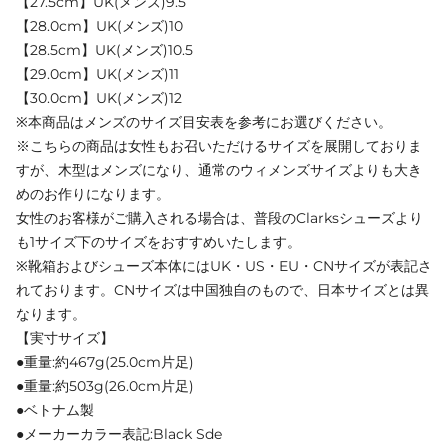
【27.5cm】UK(メンズ)9.5
【28.0cm】UK(メンズ)10
【28.5cm】UK(メンズ)10.5
【29.0cm】UK(メンズ)11
【30.0cm】UK(メンズ)12
※本商品はメンズのサイズ目安表を参考にお選びください。
※こちらの商品は女性もお召いただけるサイズを展開しておりま
すが、木型はメンズになり、通常のウィメンズサイズよりも大き
めのお作りになります。
女性のお客様がご購入される場合は、普段のClarksシューズより
も1サイズ下のサイズをおすすめいたします。
※靴箱およびシューズ本体にはUK・US・EU・CNサイズが表記さ
れております。CNサイズは中国独自のもので、日本サイズとは異
なります。
【実寸サイズ】
●重量:約467g(25.0cm片足)
●重量:約503g(26.0cm片足)
●ベトナム製
●メーカーカラー表記:Black Sde