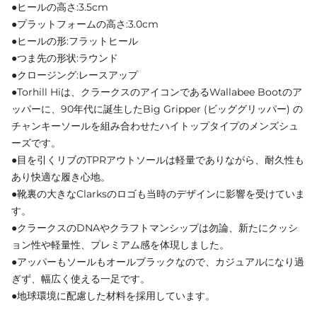
●ヒールの高さ:3.5cm
●プラットフォームの高さ:3.0cm
●ヒールの形:フラットヒール
●つま先の形状:ラウンド
●クロージング:レースアップ
●Torhill Hiは、クラークスのアイコンであるWallabee Bootのア
ッパーに、90年代に誕生したBig Gripper (ビッググリッパー) の
チャンキーソールを組み合わせたハイトップタイプのメンズシュ
ーズです。
●目を引くリブのTPRアウトソールは軽量でありながら、耐久性も
あり快適な履き心地。
●靴裏の大きなClarksのロゴも当時のデザインに影響を受けていま
す。
●クラークスのDNAやクラフトマンシップは勿論、新たにクッシ
ョン性や軽量性、プレミアム感を体現しました。
●アッパーもソールもオールブラックなので、カジュアルになり過
ぎず、幅広く使える一足です。
●地球環境に配慮した材料を採用しています。