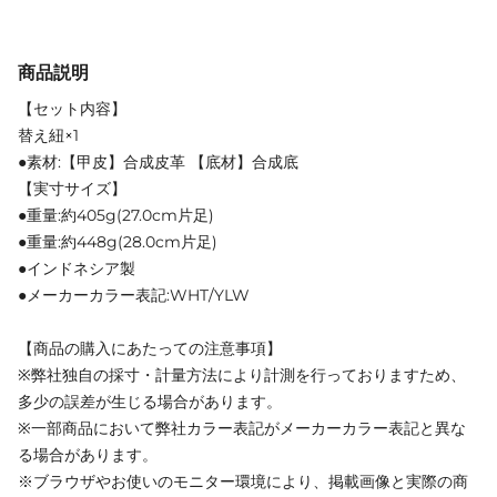
商品説明
【セット内容】
替え紐×1
●素材:【甲皮】合成皮革 【底材】合成底
【実寸サイズ】
●重量:約405g(27.0cm片足)
●重量:約448g(28.0cm片足)
●インドネシア製
●メーカーカラー表記:WHT/YLW
【商品の購入にあたっての注意事項】
※弊社独自の採寸・計量方法により計測を行っておりますため、
多少の誤差が生じる場合があります。
※一部商品において弊社カラー表記がメーカーカラー表記と異な
る場合があります。
※ブラウザやお使いのモニター環境により、掲載画像と実際の商