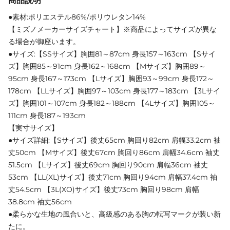
商品説明
●素材:ポリエステル86%/ポリウレタン14%
【ミズノメーカーサイズチャート】※商品によってサイズが異な
る場合が御座います。
●サイズ:【SSサイズ】胸囲81～87cm 身長157～163cm 【Sサイ
ズ】胸囲85～91cm 身長162～168cm 【Mサイズ】胸囲89～
95cm 身長167～173cm 【Lサイズ】胸囲93～99cm 身長172～
178cm 【LLサイズ】胸囲97～103cm 身長177～183cm 【3Lサイ
ズ】胸囲101～107cm 身長182～188cm 【4Lサイズ】胸囲105～
111cm 身長187～193cm
【実寸サイズ】
●サイズ詳細:【Sサイズ】後丈65cm 胸回り82cm 肩幅33.2cm 袖
丈50cm 【Mサイズ】後丈67cm 胸回り86cm 肩幅34.6cm 袖丈
51.5cm 【Lサイズ】後丈69cm 胸回り90cm 肩幅36cm 袖丈
53cm 【LL(XL)サイズ】後丈71cm 胸回り94cm 肩幅37.4cm 袖
丈54.5cm 【3L(XO)サイズ】後丈73cm 胸回り98cm 肩幅
38.8cm 袖丈56cm
●柔らかな生地の風合いと、高級感のある胸の転写マークが装い新
たに。