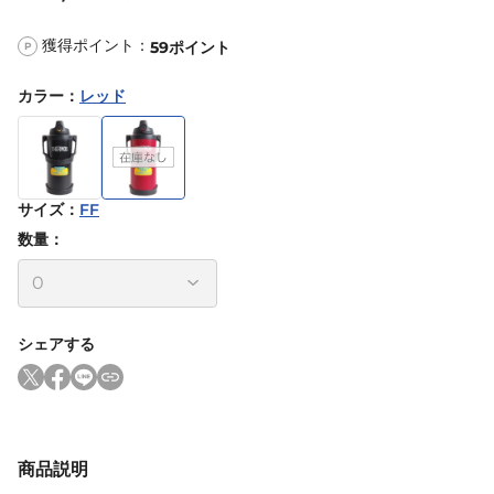
獲得ポイント：
59
ポイント
P
カラー
：
レッド
サイズ
：
FF
数量：
シェアする
商品説明