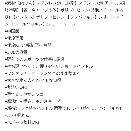
●素材:【内びん】ステンレス鋼 【胴部】ステンレス鋼(アクリル樹
脂塗装) 【蓋・キャップ本体】ポリプロピレン(発泡スチロール内
蔵) 【ハンドル】ポリプロピレン 【フタパッキン】シリコーンゴ
ム 【シールパッキン】シリコーンゴム
●中国製
●保冷専用
●保冷効力:9度以下(6時間)
●3.0L大容量
●野外でのスポーツや仕事に最適
●持ち運びやすく、握りやすいショートハンドル
●ワンタッチ・オープンでそのまま飲める
●大きな氷が入る!ワイドな口径
●丸洗いOK!
●手で支えやすいソコ
●魔法びん構造。冷たさキープ!
●新構造!ラク持ちハンドル:両手でしっかり持てる。ハンドルをし
っかり握れる。
●スポーツ飲料OK!