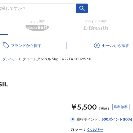
ゴルフ専門
アウトドア専門
ブランド
セール
ダンベル
クロームダンベル 5kg FR22TAK002/5 SIL
IL
￥5,500
送料無料
（税込）
獲得ポイント：
500
ポイント
(10%)
P
カラー
：
シルバー