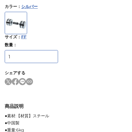
カラー
：
シルバー
サイズ
：
FF
数量：
シェアする
商品説明
●素材:【材質】スチール
●中国製
●重量:6kg