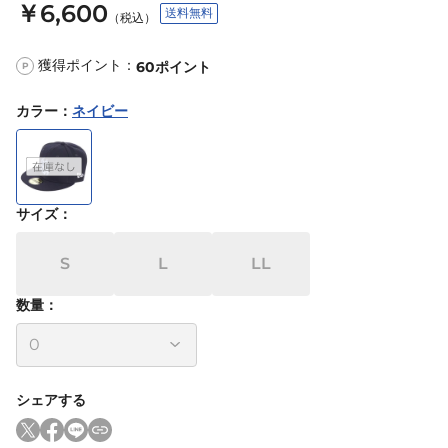
￥6,600
送料無料
（税込）
獲得ポイント：
60
ポイント
P
カラー
：
ネイビー
サイズ
：
S
L
LL
数量：
シェアする