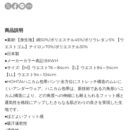
商品説明
●素材:【身生地】綿50%/ポリエステル45%/ポリウレタン5% 【ウ
エストゴム】ナイロン70%/ポリエステル30%
●日本製
●メーカーカラー表記:BKWH
●サイズ:【M】ウエスト76～84cm 【L】ウエスト84～94cm
【LL】ウエスト94～104cm
●HOHTAIハニカム包帯パンツ:全方位にストレッチ構造のムレに
くいアンダーウェア。ハニカム包帯は、新技術である六角形(ハニ
カム)構造により、どの角度への伸縮にも耐えられるフィット感と
通気性を格段にアップしたさらなる肌ざわりの良さを実現した生
地です。
●ほどよいフィット感
●吸汗速乾性