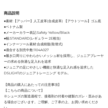
商品説明
●素材:【アッパー】人工皮革(合成皮革) 【アウトソール】ゴム底
●ベトナム製
●メーカーカラー表記:Safety Yellow/Black
●幅:STANDARD(レギュラー 2E相当)
●インナーソール素材:合成樹脂(取替式)
●適合する別売中敷:1104A027
●履き口周りにやわらかいメッシュ材を採用し、ジュニアプレーヤ
ーの求める快適な足入れを追求
●ジュニアの足にやさしい機能と快適な足入れ感を追求した
DSLIGHTのジュニアトレーニング モデル。
【商品の購入にあたっての注意事項】
【こちらの商品について】
※シューズの製造過程で、接着剤の付着や縫製のズレ・歪みがあ
る場合がございます。ご理解、ご了承の上、お買い求めくださ
い。