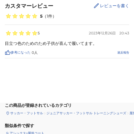
カスタマーレビュー
レビューを書く
5
（
1
件）
5
2023年12月26日
20:43
目立つ色のためのため子供が喜んで履いてます。
参考になった
0
人
違反報告
カートに追加
この商品が登録されているカテゴリ
サッカー・フットサル
ジュニアサッカー・フットサル トレーニングシューズ
屋
類似条件で探す
アシックス×屋外コート