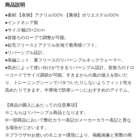
商品説明
●素材:【表側】アクリル100% 【裏側】ポリエステル100%
●インドネシア製
●サイズ:幅29×21cm
●首後ろのロープで調整が可能。
●起毛フリースとアクリル生地で着用感ソフト。
●リバーシブル設計。
●表編ニット、裏フリースのリバーシブルネックウォーマー。
●気分によって使い分けができるリバーシブル設計。首後ろのドロ
ーコードでサイズ調節が可能。すきまからの風の侵入を防いだ
り、トレーニングシーンでバタついたりしないようフィット性を
高めたりできます。中厚地で防寒シーンにおすすめのアイテム。
【商品の購入にあたっての注意事項】
※こちらはリバーシブル商品となります。
※一部商品において弊社カラー表記がメーカーカラー表記と異な
る場合がございます。
※ブラウザやお使いのモニター環境により、掲載画像と実際の商