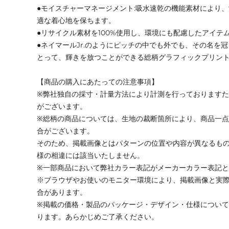
●モイスチャーマネージメント:吸水速乾の機能素材により
適な着心地を保ちます。
●リサイクル素材を100%使用し、環境にも配慮したアイテ
●ネイマールJr.のようにピッチの中でも外でも、その名を
とって、輝きを放つことができる総柄グラフィックプリン
【商品の購入にあたっての注意事項】
※弊社独自の採寸・計量方法により計測を行っております
がございます。
※総柄の商品については、生地の裁断箇所により、商品一点
合がございます。
そのため、掲載画像とはパターンの位置や内容が異なるも
様の相違には該当いたしません。
※一部商品において弊社カラー表記がメーカーカラー表記
※ブラウザやお使いのモニター環境により、掲載画像と実
合があります。
※掲載の価格・製品のパッケージ・デザイン・仕様につい
ります。あらかじめご了承ください。