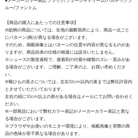
●メーカーカラー表記:ブラック/フューシャドリーム/バルチックブ
ルー/ファントム
【商品の購入にあたっての注意事項】
※総柄の商品については、生地の裁断箇所により、商品一点ごと
にパターン(柄)が異なる場合がございます。
そのため、掲載画像とはパターンの位置や内容が異なるものがあ
りますが、商品自体の仕様の相違には該当いたしません。
※シューズの製造過程で、接着剤の付着や縫製のズレ・歪みがあ
る場合がございます。ご理解、ご了承の上、お買い求めくださ
い。
※靴ひもの長さについては、左右10cm以内の差までは弊社許容内
とさせていただいております。
左右の紐に10cm以上の差がある場合はメールにてお問い合わせく
ださい。
※一部商品において弊社カラー表記がメーカーカラー表記と異な
る場合がございます。
※ブラウザやお使いのモニター環境により、掲載画像と実際の商
品の色味が若干異なる場合があります。