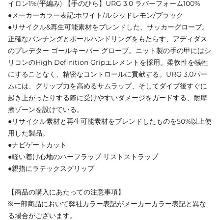
イロン1%(平編み) 【手のひら】URG 3.0 ラバーフォーム100%
●メーカーカラー表記:ホワイト/ルシッドレモン/ブラック
●リサイクル&再生可能素材をブレンドした、サッカーグローブ。
正確なパンチングとボールハンドリングをもたらす、アディダス
のプレデター ゴールキーパー グローブ。ニット製の手の甲にはシ
リコンのHigh Definition Gripエレメントを採用。柔軟性を犠牲
にすることなく、精密なコントロールに貢献する。URG 3.0パー
ムには、グリップ力を高めるサムラップ、そしてダイブ後すぐに
起き上がったりする際に受けやすいダメージをガードする、耐摩
擦ゾーンを設けている。
●リサイクル素材と再生可能素材をブレンドしたものを50%以上使
用した製品。
●ナビゲートカット
●軽い着け心地のハーフラップ リストストラップ
●親指にラテックスグリップ
【商品の購入にあたっての注意事項】
※一部商品において弊社カラー表記がメーカーカラー表記と異な
る場合がございます。