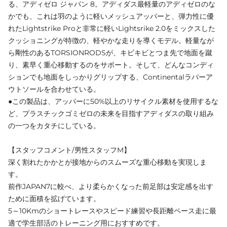
る、アディゼロ ジャパン 8。アディダス最軽量のアディゼロのな
かでも、これは羽のように軽いメッシュアッパーと、弾力性に優
れたLightstrike Proと非常に軽いLightsrike 2.0をミックスした
クッショニングが特徴の、軽やかな走りを導くモデル。軽量なが
ら剛性のあるTORSIONRODSが、キビキビとつま先で地面を蹴
り、素早く重心移動するのをサポート。そして、どんなコンディ
ションでも地面をしっかりグリップする、Continentalラバーア
ウトソールを合わせている。
●この製品は、アッパーに50%以上のリサイクル素材を使用するな
ど、プラスチックゴミゼロの未来を目指すアディダスの取り組み
の一つをカタチにしている。
【スタッフコメント/男性スタッフM】
深く割れたかかとが接地からのスムーズな重心移動を実現しま
す。
前作JAPAN7に較べ、より柔らかくなった前足部は安定感を出す
ために面積を拡げています。
5～10Kmのショートレースやスピード練習や長距離ペース走に最
適で学生部活のトレーニング用におすすめです。