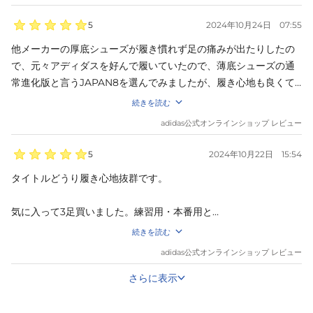
5
2024年10月24日
07:55
他メーカーの厚底シューズが履き慣れず足の痛みが出たりしたの
で、元々アディダスを好んで履いていたので、薄底シューズの通
常進化版と言うJAPAN8を選んでみましたが、履き心地も良くて
足の痛みも出なくなり最高のシューズです。
続きを読む
adidas
公式オンラインショップ レビュー
5
2024年10月22日
15:54
タイトルどうり履き心地抜群です。

気に入って3足買いました。練習用・本番用と

続きを読む
分けて使っています。デザインも気に入っています。
adidas
公式オンラインショップ レビュー
さらに表示