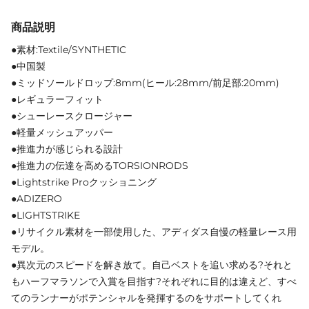
商品説明
●素材:Textile/SYNTHETIC
●中国製
●ミッドソールドロップ:8mm(ヒール:28mm/前足部:20mm)
●レギュラーフィット
●シューレースクロージャー
●軽量メッシュアッパー
●推進力が感じられる設計
●推進力の伝達を高めるTORSIONRODS
●Lightstrike Proクッショニング
●ADIZERO
●LIGHTSTRIKE
●リサイクル素材を一部使用した、アディダス自慢の軽量レース用
モデル。
●異次元のスピードを解き放て。自己ベストを追い求める?それと
もハーフマラソンで入賞を目指す?それぞれに目的は違えど、すべ
てのランナーがポテンシャルを発揮するのをサポートしてくれ