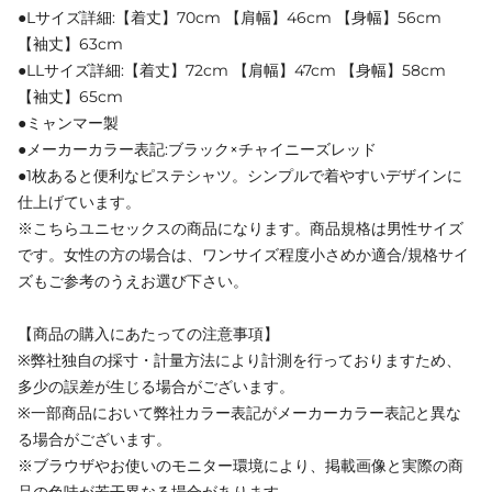
●Lサイズ詳細:【着丈】70cm 【肩幅】46cm 【身幅】56cm
【袖丈】63cm
●LLサイズ詳細:【着丈】72cm 【肩幅】47cm 【身幅】58cm
【袖丈】65cm
●ミャンマー製
●メーカーカラー表記:ブラック×チャイニーズレッド
●1枚あると便利なピステシャツ。シンプルで着やすいデザインに
仕上げています。
※こちらユニセックスの商品になります。商品規格は男性サイズ
です。女性の方の場合は、ワンサイズ程度小さめか適合/規格サイ
ズもご参考のうえお選び下さい。
【商品の購入にあたっての注意事項】
※弊社独自の採寸・計量方法により計測を行っておりますため、
多少の誤差が生じる場合がございます。
※一部商品において弊社カラー表記がメーカーカラー表記と異な
る場合がございます。
※ブラウザやお使いのモニター環境により、掲載画像と実際の商
品の色味が若干異なる場合があります。