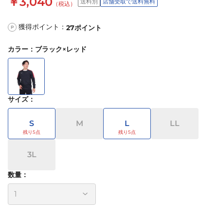
￥3,040
送料別
店舗受取で送料無料
（税込）
獲得ポイント：
27
ポイント
P
カラー
：
ブラック×レッド
サイズ
：
S
M
L
LL
3L
数量：