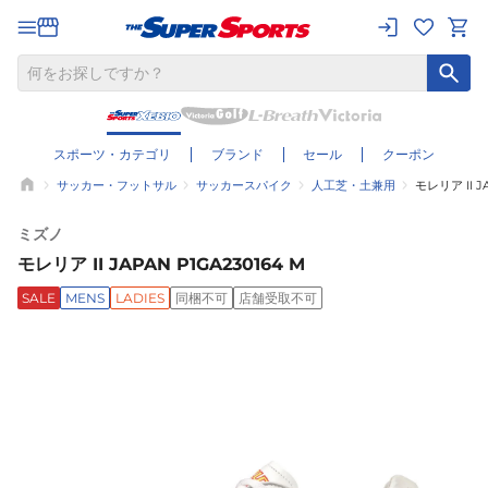
スポーツ・カテゴリ
ブランド
セール
クーポン
サッカー・フットサル
サッカースパイク
人工芝・土兼用
モレリア II J
ミズノ
モレリア II JAPAN P1GA230164 M
SALE
MENS
LADIES
同梱不可
店舗受取不可