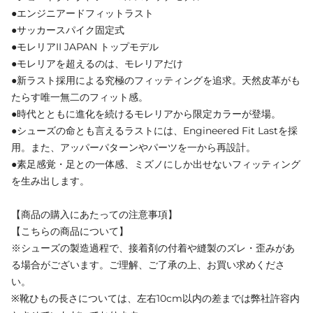
●エンジニアードフィットラスト
●サッカースパイク固定式
●モレリアII JAPAN トップモデル
●モレリアを超えるのは、モレリアだけ
●新ラスト採用による究極のフィッティングを追求。天然皮革がも
たらす唯一無二のフィット感。
●時代とともに進化を続けるモレリアから限定カラーが登場。
●シューズの命とも言えるラストには、Engineered Fit Lastを採
用。また、アッパーパターンやパーツを一から再設計。
●素足感覚・足との一体感、ミズノにしか出せないフィッティング
を生み出します。
【商品の購入にあたっての注意事項】
【こちらの商品について】
※シューズの製造過程で、接着剤の付着や縫製のズレ・歪みがあ
る場合がございます。ご理解、ご了承の上、お買い求めくださ
い。
※靴ひもの長さについては、左右10cm以内の差までは弊社許容内