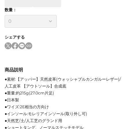
数量：
シェアする
商品説明
●素材:【アッパー】天然皮革(ウォッシャブルカンガルーレザー)/
人工皮革 【アウトソール】合成底
●重量:約215g(27.0cm片足)
●日本製
●ワイズ:2E相当の方向け
●インソール:モレリアインソール(取り外し可)
●天然芝/土/人工芝のグランド用
●ショートタング、ノーマルステッチモデル