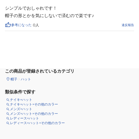
シンプルでおしゃれです！

帽子の形とかを気にしないで済むので楽です♪
参考になった
0
人
違反報告
サイズ
を選択してください
この商品が登録されているカテゴリ
帽子
ハット
類似条件で探す
ナイキ×ハット
ナイキ×ハット×その他のカラー
メンズ×ハット
メンズ×ハット×その他のカラー
レディース×ハット
レディース×ハット×その他のカラー