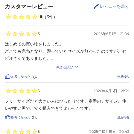
カスタマーレビュー
レビューを書く
5
（
3
件）
5
2026年6月1日
21:04
はじめての買い物をしました。

どこでも完売となり、願っていたサイズが無かったのですが、ゼ
ビオさんでありました。

日差しが強くなり、今年はこのハットが欲しかったです。

続きを読む
購入後、即日発送していただき感謝しております。

参考になった
0
人
違反報告
早く届けたいという姿勢が、とても気持ちよかったです。

ありがとうございました。

5
2026年4月6日
21:39
また使わせていただきます。
フリーサイズだと大きい人にぴったりです。定番のデザイン、使
いやすい黒で、安く購入できてよかったです。
参考になった
0
人
違反報告
5
2025年10月19日
20:43