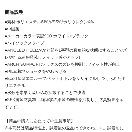
商品説明
●素材:ポリエステル81%/綿15%/ポリウレタン4%
●中国製
●メーカーカラー表記:100 ホワイト×ブラック
●ハイソックスタイプ
●ANGLED HEEL:かかと部をL字型の直角的な状態にすることでズ
レやたるみを軽減しフィット感がアップ!
●ARCH SUPPORT:ソックスのズレを抑制しフィット性が向上
●PILE:着地ショックをやわらげる
●Eco Roofエコルーフ:ペットボトルをリサイクルしつくられたポ
リエステル
●水分を素早く吸い込み拡散することで快適
●SEK抗菌防臭加工:繊維状の細菌の増殖を抑制し、防臭効果を示
すます。
【商品の購入にあたっての注意事項】
※本商品は製品特性上、試着後の返品はできかねます。試着前に