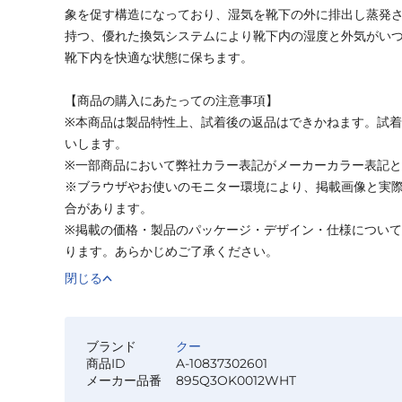
象を促す構造になっており、湿気を靴下の外に排出し蒸発
持つ、優れた換気システムにより靴下内の湿度と外気がい
靴下内を快適な状態に保ちます。
【商品の購入にあたっての注意事項】
※本商品は製品特性上、試着後の返品はできかねます。試
いします。
※一部商品において弊社カラー表記がメーカーカラー表記
※ブラウザやお使いのモニター環境により、掲載画像と実
合があります。
※掲載の価格・製品のパッケージ・デザイン・仕様につい
ります。あらかじめご了承ください。
閉じる
ブランド
クー
商品ID
A-10837302601
メーカー品番
895Q3OK0012WHT