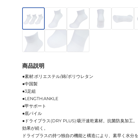
商品説明
●素材:ポリエステル/綿/ポリウレタン
●中国製
●3足組
●LENGTH:ANKLE
●甲サポート
●底パイル
●ドライプラス(DRY PLUS):吸汗速乾素材。抗菌防臭加
効果が続く。
ドライプラスの持つ独自の機能と構造により、素早く水分