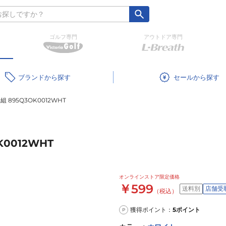
ゴルフ専門
アウトドア専門
ブランド
セール
895Q3OK0012WHT
0012WHT
オンラインストア限定価格
￥599
送料別
店舗受
（税込）
獲得ポイント：
5
ポイント
P