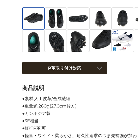
P革取り付け対応
商品説明
●素材:人工皮革/合成繊維
●重量:約260g(27.0cm片方)
●カンボジア製
●3E相当
●釘打P革:可
●軽量・ワイド・柔らかさ。耐久性追求のつま先補強が加わ