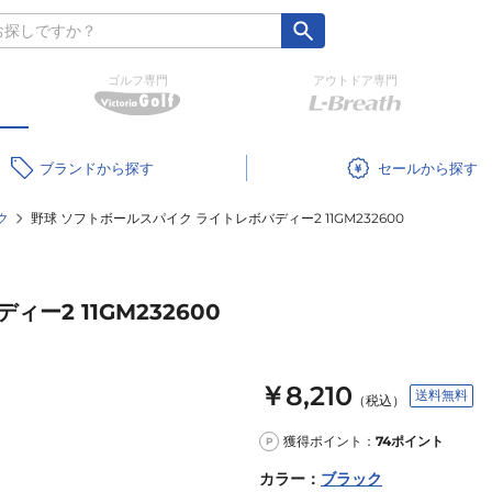
ゴルフ専門
アウトドア専門
ブランド
セール
ク
野球 ソフトボールスパイク ライトレボバディー2 11GM232600
ー2 11GM232600
￥8,210
送料無料
（税込）
獲得ポイント：
74
ポイント
P
カラー
：
ブラック