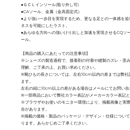
●ＧＣＬインソール(取り外し可)
●CAソール、金属（金具固定式）
●より強い一歩目を実現するため、更なる足との一体感を追
ネスを可能にしたラスト。
●あらゆる方向への強いけり出しと加速を実現させるCQソ
ール。
【商品の購入にあたっての注意事項】
※シューズの製造過程で、接着剤の付着や縫製のズレ・歪
理解、ご了承の上、お買い求めください。
※靴ひもの長さについては、左右10cm以内の差までは弊
ます。
左右の紐に10cm以上の差がある場合はメールにてお問い
※一部商品において弊社カラー表記がメーカーカラー表記
※ブラウザやお使いのモニター環境により、掲載画像と実
合があります。
※掲載の価格・製品のパッケージ・デザイン・仕様につい
ります。あらかじめご了承ください。