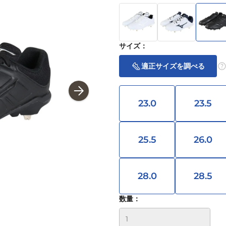
サイズ
：
適正サイズを調べる
23.0
23.5
25.5
26.0
28.0
28.5
数量：