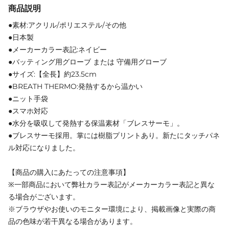
商品説明
●素材:アクリル/ポリエステル/その他
●日本製
●メーカーカラー表記:ネイビー
●バッティング用グローブ または 守備用グローブ
●サイズ:【全長】約23.5cm
●BREATH THERMO:発熱するから温かい
●ニット手袋
●スマホ対応
●水分を吸収して発熱する保温素材「ブレスサーモ」。
●ブレスサーモ採用。掌には樹脂プリントあり。新たにタッチパネ
ル対応になりました。
【商品の購入にあたっての注意事項】
※一部商品において弊社カラー表記がメーカーカラー表記と異な
る場合がございます。
※ブラウザやお使いのモニター環境により、掲載画像と実際の商
品の色味が若干異なる場合があります。