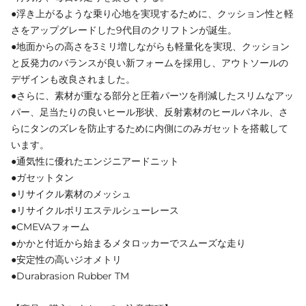
●浮き上がるような乗り心地を実現するために、クッション性と軽
さをアップグレードした9代目のクリフトンが誕生。
●地面からの高さを3ミリ増しながらも軽量化を実現、クッション
と反発力のバランスが良い新フォームを採用し、アウトソールの
デザインも改良されました。
●さらに、素材が重なる部分と圧着パーツを削減したスリムなアッ
パー、足当たりの良いヒール形状、反射素材のヒールパネル、さ
らにタンのズレを防止するために内側にのみガセットを搭載して
います。
●通気性に優れたエンジニアードニット
●ガセットタン
●リサイクル素材のメッシュ
●リサイクルポリエステルシューレース
●CMEVAフォーム
●かかと付近から始まるメタロッカーでスムーズな走り
●安定性の高いジオメトリ
●Durabrasion Rubber TM