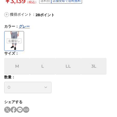
￥3,139
送料別
店舗受取で送料無料
（税込）
獲得ポイント：
28
ポイント
P
カラー
：
グレー
サイズ
：
M
L
LL
3L
数量：
シェアする