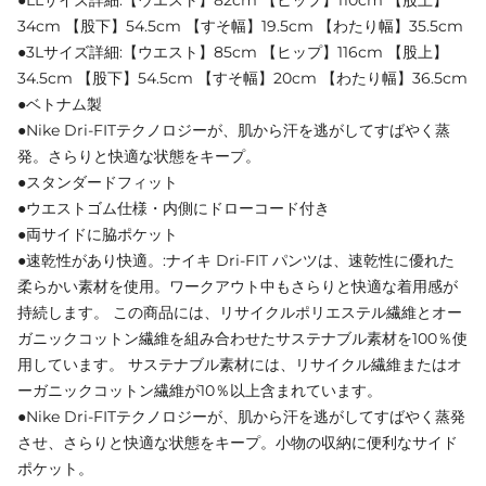
34cm 【股下】54.5cm 【すそ幅】19.5cm 【わたり幅】35.5cm
●3Lサイズ詳細:【ウエスト】85cm 【ヒップ】116cm 【股上】
34.5cm 【股下】54.5cm 【すそ幅】20cm 【わたり幅】36.5cm
●ベトナム製
●Nike Dri-FITテクノロジーが、肌から汗を逃がしてすばやく蒸
発。さらりと快適な状態をキープ。
●スタンダードフィット
●ウエストゴム仕様・内側にドローコード付き
●両サイドに脇ポケット
●速乾性があり快適。:ナイキ Dri-FIT パンツは、速乾性に優れた
柔らかい素材を使用。ワークアウト中もさらりと快適な着用感が
持続します。 この商品には、リサイクルポリエステル繊維とオー
ガニックコットン繊維を組み合わせたサステナブル素材を100％使
用しています。 サステナブル素材には、リサイクル繊維またはオ
ーガニックコットン繊維が10％以上含まれています。
●Nike Dri-FITテクノロジーが、肌から汗を逃がしてすばやく蒸発
させ、さらりと快適な状態をキープ。小物の収納に便利なサイド
ポケット。