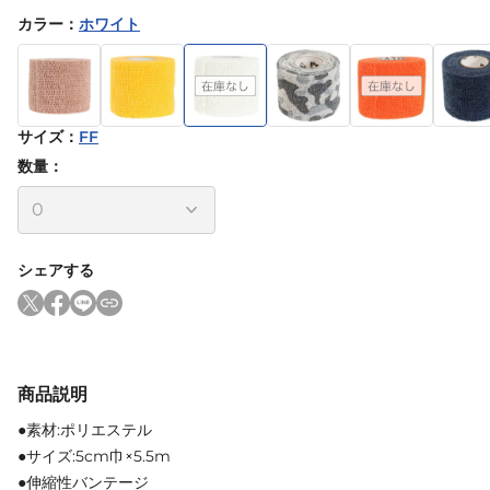
カラー
：
ホワイト
サイズ
：
FF
数量：
シェアする
商品説明
●素材:ポリエステル
●サイズ:5cm巾×5.5m
●伸縮性バンテージ