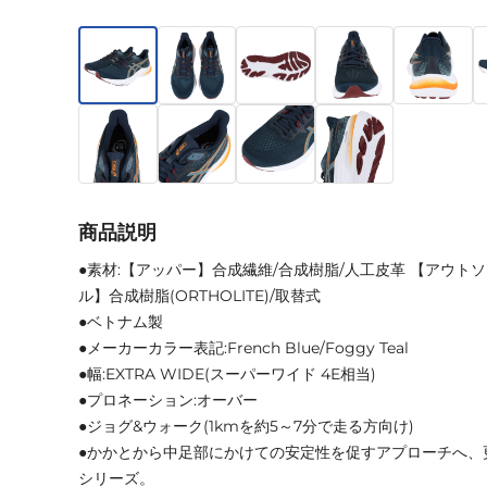
商品説明
●素材:【アッパー】合成繊維/合成樹脂/人工皮革 【アウト
ル】合成樹脂(ORTHOLITE)/取替式
●ベトナム製
●メーカーカラー表記:French Blue/Foggy Teal
●幅:EXTRA WIDE(スーパーワイド 4E相当)
●プロネーション:オーバー
●ジョグ&ウォーク(1kmを約5～7分で走る方向け)
●かかとから中足部にかけての安定性を促すアプローチへ、更な
シリーズ。