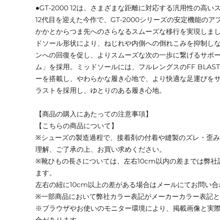
●GT-2000 12は、さまざまな距離に対応する汎用性の高
12代目を迎えた今作で、GT-2000シリーズの安定機能の
かかとからつま先へのさらなるスムーズな移行を実現しま
ドソール形状により、ねじれや内側への倒れこみを抑制し
ンへの回復を促し、よりスムーズな次の一歩に繋げるサポー
ム」を採用。ミッドソールには、フルレングスのFF BLAST P
ーを搭載し、やわらかな履き心地で、より快適な足運びをサポー
ラストを採用し、ゆとりのある履き心地。
【商品の購入にあたっての注意事項】
【こちらの商品について】
※シューズの製造過程で、接着剤の付着や縫製のズレ・歪
理解、ご了承の上、お買い求めください。
※靴ひもの長さについては、左右10cm以内の差までは弊
ます。
左右の紐に10cm以上の差がある場合はメールにてお問い
※一部商品において弊社カラー表記がメーカーカラー表記
※ブラウザやお使いのモニター環境により、掲載画像と実
合があります。