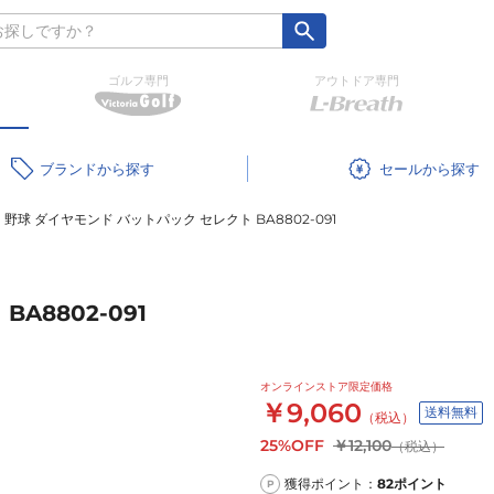
ゴルフ専門
アウトドア専門
ブランド
セール
野球 ダイヤモンド バットパック セレクト BA8802-091
A8802-091
オンラインストア限定価格
￥9,060
送料無料
（税込）
25%OFF
￥12,100
（税込）
獲得ポイント：
82
ポイント
P