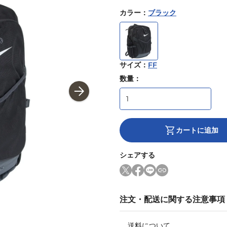
カラー
：
ブラック
サイズ
：
FF
数量：
カートに追加
シェアする
注文・配送に関する注意事項
送料について