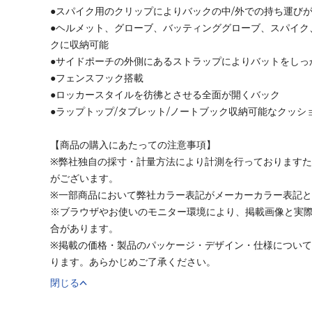
●スパイク用のクリップによりバックの中/外での持ち運び
●ヘルメット、グローブ、バッティンググローブ、スパイク
クに収納可能
●サイドポーチの外側にあるストラップによりバットをしっ
●フェンスフック搭載
●ロッカースタイルを彷彿とさせる全面が開くバック
●ラップトップ/タブレット/ノートブック収納可能なクッシ
【商品の購入にあたっての注意事項】
※弊社独自の採寸・計量方法により計測を行っております
がございます。
※一部商品において弊社カラー表記がメーカーカラー表記
※ブラウザやお使いのモニター環境により、掲載画像と実
合があります。
※掲載の価格・製品のパッケージ・デザイン・仕様につい
ります。あらかじめご了承ください。
閉じる