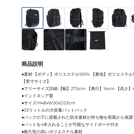
商品説明
●素材:【ボディ】ポリエステル100% 【裏地】ポリエステル1
【実寸サイズ】
●フリーサイズ詳細:【幅】27.5cm 【奥行】14cm 【高さ】
●インドネシア製
●サイズ:H48xW30xD23cm
●33リットルの大容量バットパック
●バックの下に搭載された防水素材が持ち物を雨風から保護
●バットを4本入れることが可能なサイドポーチ付き
●耐久性の高いポリエステル素材