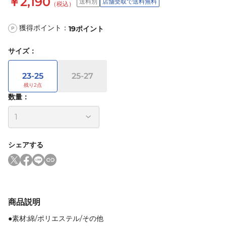
￥2,190
送料別
店舗受取で送料無料
（税込）
獲得ポイント：
19
ポイント
P
サイズ
：
23-25
25-27
数量：
シェアする
商品説明
●素材:綿/ポリエステル/その他