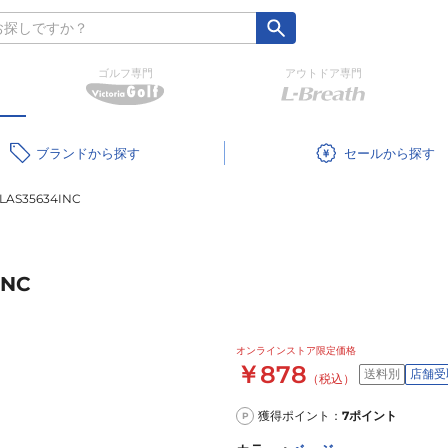
ゴルフ専門
アウトドア専門
ブランド
セール
S35634INC
NC
オンラインストア限定価格
￥878
送料別
店舗受
（税込）
獲得ポイント：
7
ポイント
P