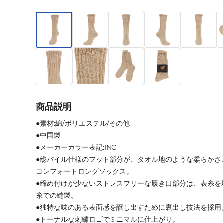
商品説明
●素材:綿/ポリエステル/その他
●中国製
●メーカーカラー表記:INC
●総パイル仕様のフット部分が、タオル地のような柔らかさ
コンフォートロングソックス。
●締め付けが少ないストレスフリーな履き口部分は、表糸を
糸での縫製。
●独特な味のある表面感を醸し出すために裏出し技法を採用
●トーナルな刺繍ロゴでミニマルに仕上がり。