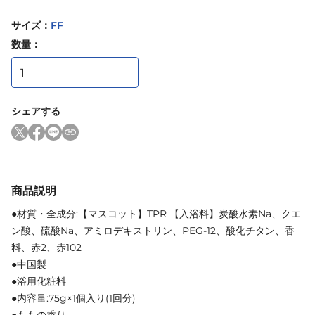
サイズ
：
FF
数量：
シェアする
商品説明
●材質・全成分:【マスコット】TPR 【入浴料】炭酸水素Na、クエ
ン酸、硫酸Na、アミロデキストリン、PEG-12、酸化チタン、香
料、赤2、赤102
●中国製
●浴用化粧料
●内容量:75g×1個入り(1回分)