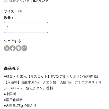
獲得ポイント：
5
ポイント
P
サイズ
：
FF
数量：
シェアする
商品説明
●材質・全成分:【マスコット】PVC(アルカリボタン電池内蔵)
【入浴料】炭酸水素Na、クエン酸、硫酸Na、アミロデキストリ
ン、PEG-12、酸化チタン、香料
●中国製
●浴用化粧料
●内容量:75g×1個入り