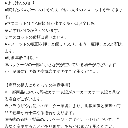
●せっけんの香り
●溶けたバスボールの中からカプセル入りのマスコットが出てきま
す。
●マスコットは全4種類 何が出てくるかはお楽しみ!
※いずれか1つが入っています。
※マスコットの種類は選べません。
●マスコットの底面を押すと優しく光り、もう一度押すと光が消え
ます。
●対象年齢:7才以上
※パッケージの一部に小さな穴が空いている場合がございます
が、膨張防止の為の空気穴ですのでご了承ください。
【商品の購入にあたっての注意事項】
※一部商品において弊社カラー表記がメーカーカラー表記と異な
る場合がございます。
※ブラウザやお使いのモニター環境により、掲載画像と実際の商
品の色味が若干異なる場合があります。
※掲載の価格・製品のパッケージ・デザイン・仕様について、予
告なく変更することがあります。あらかじめご了承ください。