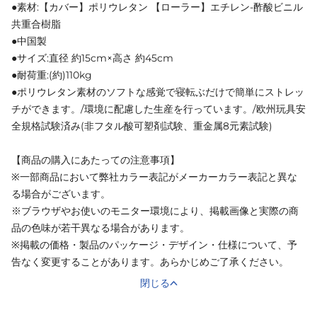
●素材:【カバー】ポリウレタン 【ローラー】エチレン-酢酸ビニル
共重合樹脂
●中国製
●サイズ:直径 約15cm×高さ 約45cm
●耐荷重:(約)110kg
●ポリウレタン素材のソフトな感覚で寝転ぶだけで簡単にストレッ
チができます。/環境に配慮した生産を行っています。/欧州玩具安
全規格試験済み(非フタル酸可塑剤試験、重金属8元素試験)
【商品の購入にあたっての注意事項】
※一部商品において弊社カラー表記がメーカーカラー表記と異な
る場合がございます。
※ブラウザやお使いのモニター環境により、掲載画像と実際の商
品の色味が若干異なる場合があります。
※掲載の価格・製品のパッケージ・デザイン・仕様について、予
告なく変更することがあります。あらかじめご了承ください。
閉じる