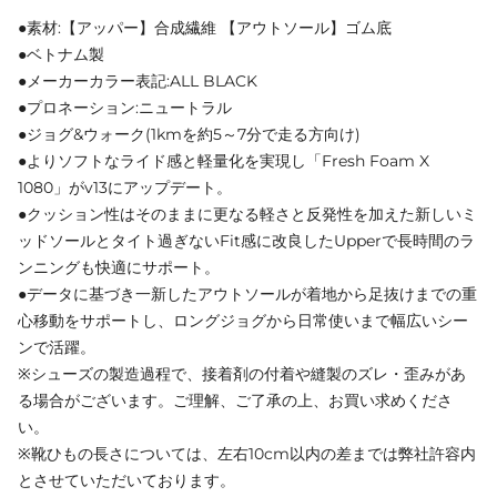
●素材:【アッパー】合成繊維 【アウトソール】ゴム底
●ベトナム製
●メーカーカラー表記:ALL BLACK
●プロネーション:ニュートラル
●ジョグ&ウォーク(1kmを約5～7分で走る方向け)
●よりソフトなライド感と軽量化を実現し「Fresh Foam X
1080」がv13にアップデート。
●クッション性はそのままに更なる軽さと反発性を加えた新しいミ
ッドソールとタイト過ぎないFit感に改良したUpperで長時間のラ
ンニングも快適にサポート。
●データに基づき一新したアウトソールが着地から足抜けまでの重
心移動をサポートし、ロングジョグから日常使いまで幅広いシー
ンで活躍。
※シューズの製造過程で、接着剤の付着や縫製のズレ・歪みがあ
る場合がございます。ご理解、ご了承の上、お買い求めくださ
い。
※靴ひもの長さについては、左右10cm以内の差までは弊社許容内
とさせていただいております。