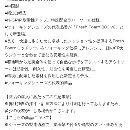
●中国製
●幅:2E(幅広)
●N-GRIP:耐滑性アップ。特殊配合ラバーソール仕様。
●ウォーキングシューズの代表品番が「Fresh Foam 880 v6」と
して新登場。
●長く、快適に歩くために卓越したクッション性を提供するFresh
Foamミッドソールをウォーキング仕様にアレンジし、踵のCRカ
ウンターと合わせて更なる安定性を確保。
●着地時から足裏全体を使って自然な歩行をアシストするアウトソ
ールは防滑性、耐久性、屈曲性を考慮した構造に。
●環境に配慮した素材を採用した新定番モデル。
●ウォーキングシューズの代表的商品
【商品の購入にあたっての注意事項】
※弊社独自の採寸・計量方法により計測を行っておりますため、
多少の誤差が生じる場合がございます。
【こちらの商品について】
※シューズの製造過程で、接着剤の付着や縫製のズレ・歪みがあ