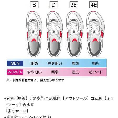
●素材:【甲被】天然皮革/合成繊維 【アウトソール】ゴム底 【ミッ
ドソール】合成底
【実寸サイズ】
●重量:約258g(24.0cm片足)