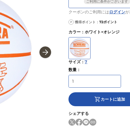
ご利用に条件がございます
クーポンのご利用には
ログイン
が
獲得ポイント：
72
ポイント
P
カラー
：
ホワイト×オレンジ
サイズ
：
7
数量：
カートに追加
シェアする