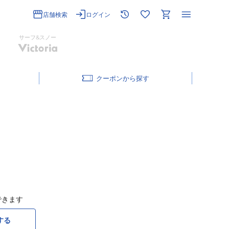
店舗検索
ログイン
サーフ&スノー
クーポン
できます
する