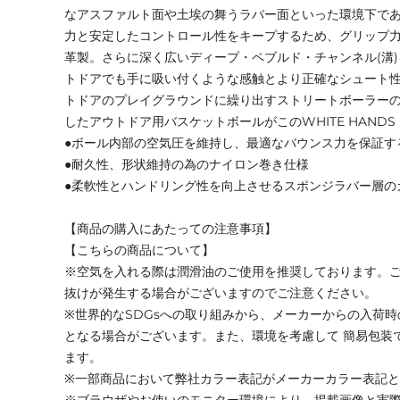
なアスファルト面や土埃の舞うラバー面といった環境下で
力と安定したコントロール性をキープするため、グリップ
革製。さらに深く広いディープ・ペブルド・チャンネル(溝
トドアでも手に吸い付くような感触とより正確なシュート
トドアのプレイグラウンドに繰り出すストリートボーラーのた
したアウトドア用バスケットボールがこのWHITE HANDS B
●ボール内部の空気圧を維持し、最適なバウンス力を保証す
●耐久性、形状維持の為のナイロン巻き仕様
●柔軟性とハンドリング性を向上させるスポンジラバー層の
【商品の購入にあたっての注意事項】
【こちらの商品について】
※空気を入れる際は潤滑油のご使用を推奨しております。
抜けが発生する場合がございますのでご注意ください。
※世界的なSDGsへの取り組みから、メーカーからの入荷
となる場合がございます。また、環境を考慮して 簡易包装
ます。
※一部商品において弊社カラー表記がメーカーカラー表記
※ブラウザやお使いのモニター環境により、掲載画像と実