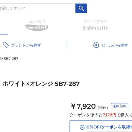
ゴルフ専門
アウトドア専門
ブランド
セール
SB7-287
 ホワイト×オレンジ SB7-287
￥7,920
送料無料
（税込）
クーポンを使うと
7,128
円
で購入
10
％OFF
クーポンを取得