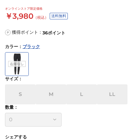
オンラインストア限定価格
￥3,980
送料無料
（税込）
獲得ポイント：
36
ポイント
P
カラー
：
ブラック
サイズ
：
S
M
L
LL
数量：
シェアする