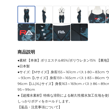
商品説明
●素材:【本体】ポリエステル85%/ポリウレタン15% 【裏地
●日本製
●サイズ:【Mサイズ】身長155～161cm バスト80～83cm 
～93cm【Lサイズ】身長159～165cm バスト83～86cm 
96cm【LL(XL)サイズ】身長163～169cm バスト86～89
95～99cm
●【超撥水素材】特殊な溶剤による耐久性撥水加工生地を使
しっかりボディをホールドします。
【返品・注意事項について】