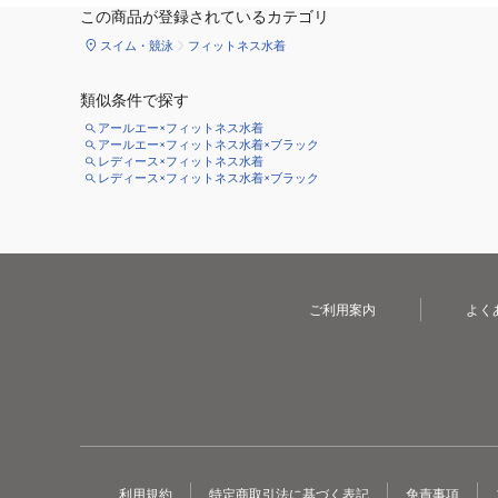
この商品が登録されているカテゴリ
スイム・競泳
フィットネス水着
類似条件で探す
アールエー×フィットネス水着
アールエー×フィットネス水着×ブラック
レディース×フィットネス水着
レディース×フィットネス水着×ブラック
ご利用案内
よく
利用規約
特定商取引法に基づく表記
免責事項