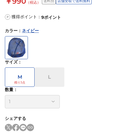
￥990
送料別
店舗受取で送料無料
（税込）
獲得ポイント：
9
ポイント
P
カラー
：
ネイビー
サイズ
：
M
L
数量：
シェアする