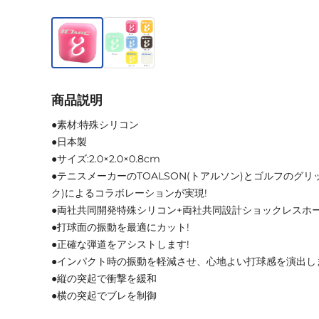
商品説明
●素材:特殊シリコン
●日本製
●サイズ:2.0×2.0×0.8cm
●テニスメーカーのTOALSON(トアルソン)とゴルフのグリッ
ク)によるコラボレーションが実現!
●両社共同開発特殊シリコン+両社共同設計ショックレスホ
●打球面の振動を最適にカット!
●正確な弾道をアシストします!
●インパクト時の振動を軽減させ、心地よい打球感を演出し
●縦の突起で衝撃を緩和
●横の突起でブレを制御