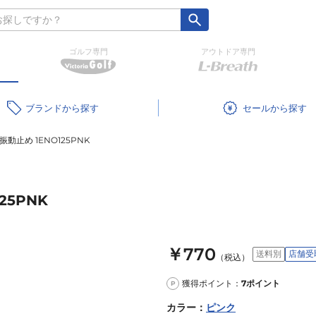
ゴルフ専門
アウトドア専門
ブランド
セール
動止め 1ENO125PNK
25PNK
￥770
送料別
店舗受
（税込）
獲得ポイント：
7
ポイント
P
カラー
：
ピンク