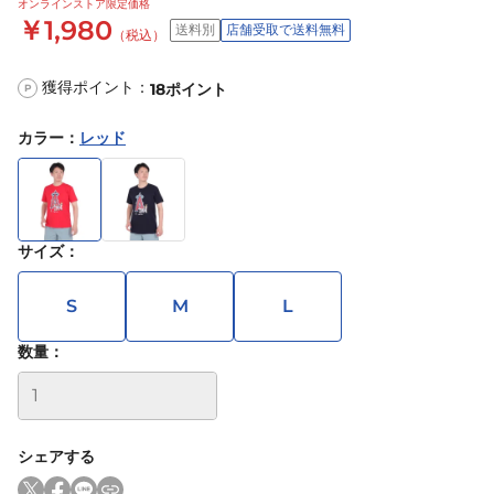
オンラインストア限定価格
￥1,980
送料別
店舗受取で送料無料
（税込）
獲得ポイント：
18
ポイント
P
カラー
：
レッド
サイズ
：
S
M
L
数量：
シェアする