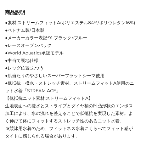
商品説明
●素材:ストリームフィットA(ポリエステル84%/ポリウレタン16%)
●ベトナム製/日本製
●メーカーカラー表記:91 ブラック×ブルー
●レースオープンバック
●World Aquatics承認モデル
●中当て裏地仕様
●レッグ位置:ふつう
●肌当たりのやさしいスーパーフラットシーマ使用
●低抵抗・撥水・ストレッチ素材、ストリームフィットA使用のニ
ット水着「STREAM ACE」
【低抵抗ニット素材:ストリームフィットA】
生地表面への撥水とストライプとダイヤ柄の凹凸形状のエンボス
加工により、水の流れを整えることで低抵抗を実現した素材。よ
く伸びて体にフィットするストレッチ性のあるニット水着。
※競泳用水着のため、フィットネス水着にくらべてフィット感が
タイトに感じられる場合があります。