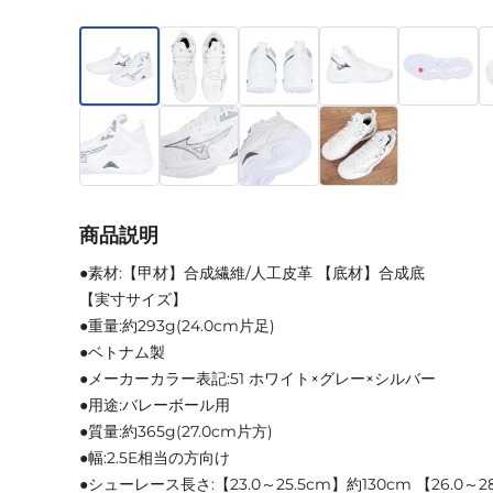
商品説明
●素材:【甲材】合成繊維/人工皮革 【底材】合成底
【実寸サイズ】
●重量:約293g(24.0cm片足)
●ベトナム製
●メーカーカラー表記:51 ホワイト×グレー×シルバー
●用途:バレーボール用
●質量:約365g(27.0cm片方)
●幅:2.5E相当の方向け
●シューレース長さ:【23.0～25.5cm】約130cm 【26.0～28