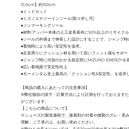
31.0cm】約150cm
●ミッドカット
●ミズノエナジーインソール(取り外し可)
●ノンマーキングソール
●材料:アッパー本体の人工皮革基布に50%以上のリサイク
●ソールの外側まで伸長した設計にすることで、ジャンプ時
●着地時により高い安定性を追求。
●足首周りにクッション材を用いて高いフィット感をサポー
●ジャンプ時に付加のかかる前足部にMIZUNO ENERZYを
●広い着地面で安定性向上
●モーメンタム史上最高の「クッション性&安定性」を追求し
【商品の購入にあたっての注意事項】
※弊社独自の採寸・計量方法により計測を行っております
がございます。
【こちらの商品について】
※シューズの製造過程で、接着剤の付着や縫製のズレ・歪
理解、ご了承の上、お買い求めください。
※靴ひもの長さについては、左右10cm以内の差までは弊