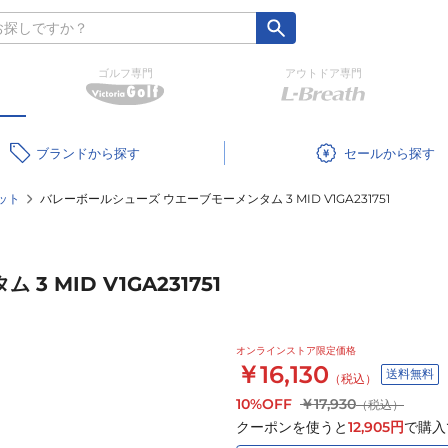
ゴルフ専門
アウトドア専門
ブランド
セール
ット
バレーボールシューズ ウエーブモーメンタム 3 MID V1GA231751
 MID V1GA231751
オンラインストア限定価格
￥16,130
送料無料
（税込）
10%OFF
￥17,930
（税込）
クーポンを使うと
12,905
円
で購入